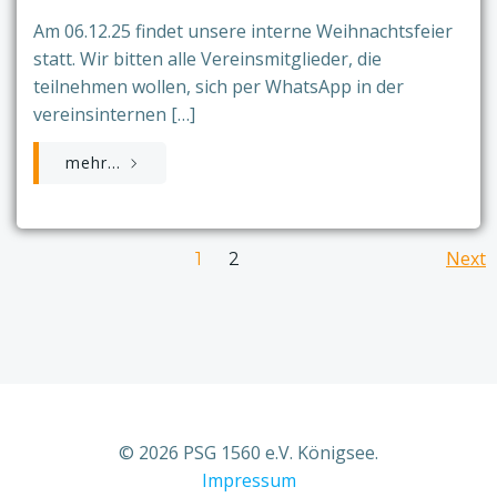
Am 06.12.25 findet unsere interne Weihnachtsfeier
statt. Wir bitten alle Vereinsmitglieder, die
teilnehmen wollen, sich per WhatsApp in der
vereinsinternen […]
mehr...
Posts
Po
Page
Next
Page
1
2
navigation
na
© 2026 PSG 1560 e.V. Königsee.
Impressum