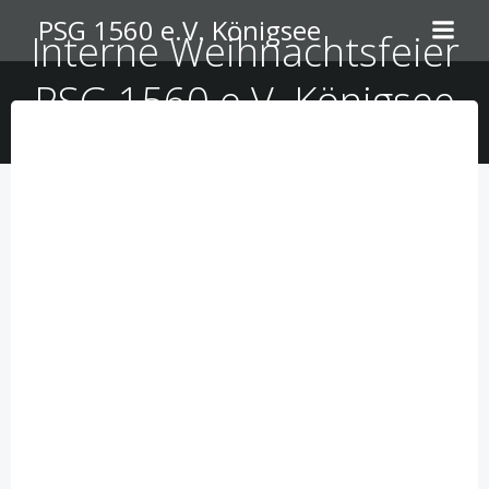
Zum
PSG 1560 e.V. Königsee
Interne Weihnachtsfeier
Inhalt
springen
PSG 1560 e.V. Königsee