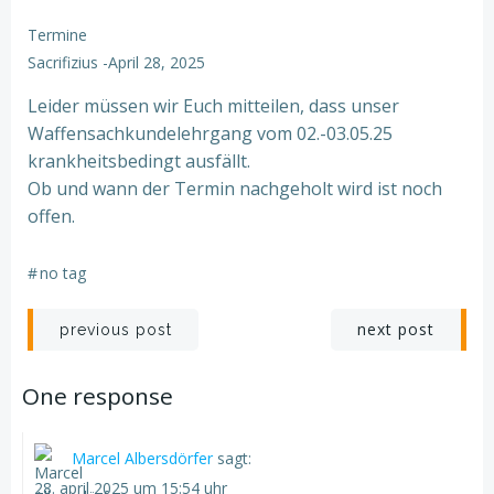
Termine
Sacrifizius
-
April 28, 2025
Leider müssen wir Euch mitteilen, dass unser
Waffensachkundelehrgang vom 02.-03.05.25
krankheitsbedingt ausfällt.
Ob und wann der Termin nachgeholt wird ist noch
offen.
#
no tag
Post
Post
next post
previous post
navigation
navigation
One response
Marcel Albersdörfer
sagt:
28. april 2025 um 15:54 uhr