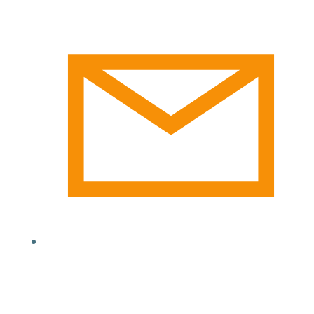
admin@psg1560koenigsee.de
PSG