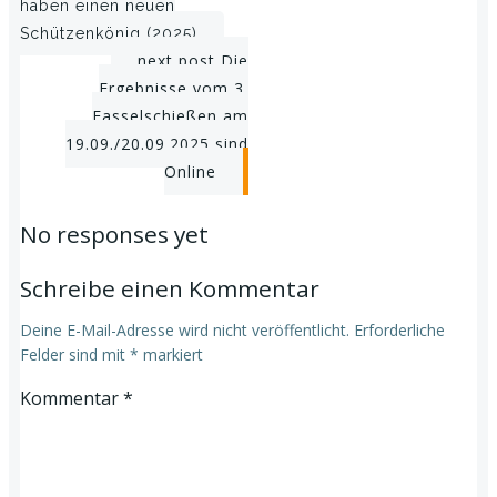
haben einen neuen
navigation
Schützenkönig (2025)
Post
next post
Die
Ergebnisse vom 3.
navigation
Fasselschießen am
19.09./20.09.2025 sind
Online
No responses yet
Schreibe einen Kommentar
Deine E-Mail-Adresse wird nicht veröffentlicht.
Erforderliche
Felder sind mit
*
markiert
Kommentar
*