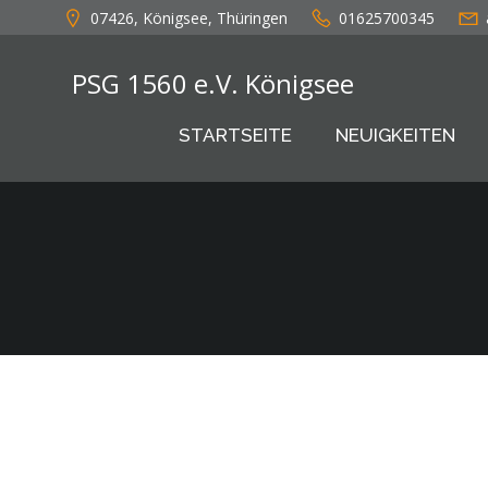
Zum
07426, Königsee, Thüringen
01625700345
Inhalt
springen
PSG 1560 e.V. Königsee
STARTSEITE
NEUIGKEITEN